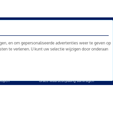
n.
Nieuwsbrief
Abonneren
ngen, en om gepersonaliseerde advertenties weer te geven op
nsten te verlenen. U kunt uw selectie wijzigen door onderaan
oed
Overig
kopen
Diensten
kopen
Gratis waardebepaling
 kopen
Gratis waardebepaling aanvragen
rpand kopen
kopen