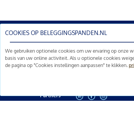
COOKIES OP
BELEGGINGSPANDEN.NL
Schrijf je nu in en ontv
We gebruiken optionele cookies om uw ervaring op onze web
Home
Schimmelstraat 5H
basis van uw online activiteit. Als u optionele cookies wei
1053 TA Amsterdam
de pagina op "Cookies instellingen aanpassen" te klikken.
pr
Te koop
+31 (0) 30 225 31 12
Nieuws
info@beleggingspanden.nl
Diensten
Partners
<
Contact