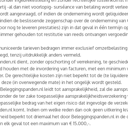
zonder ingebrekestelling en zonder rechterlijke tussenkomst 
tij -al dan niet voorlopig- surséance van betaling wordt verlee
 wordt aangevraagd, of indien de onderneming wordt geliquidee
ndien de beslissende zeggenschap over de onderneming van Op
 nog te leveren prestaties) zijn in dat geval in één termijn 
d nimmer gehouden tot restitutie van reeds ontvangen vergoedi
uniceerde tarieven bedragen immer exclusief omzetbelasting 
d, tenzij uitdrukkelijk anders vermeld.
nden.nl dient, zonder opschorting of verrekening, te geschied
and houden met de invordering van facturen, met een minimum v
 De gerechtelijke kosten zijn niet beperkt tot de (te liquider
n deze (in overwegende mate) in het ongelijk wordt gesteld.
Beleggingspanden.nl leidt tot aansprakelijkheid, zal die aanspr
 onder de ter zake toepasselijke aansprakelijkheidsverzekering
passelijke bedrag van het eigen risico dat ingevolge de verz
den.nl komt. Indien om welke reden dan ook geen uitkering kr
kheid beperkt tot driemaal het door Beleggingspanden.nl in de
in elk geval tot een maximum van € 15.000,-.