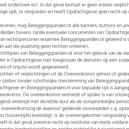
tieel onderzoek ect. In dat geval bestaat er geen enkele verpl
ge lijdt, te vergoeden en heeft Opdrachtgever geen recht op r
ngekomen, mag Beleggingspanden.nl alle banners, buttons en a
 derden (tevens zijnde eventuele concurrenten van Opdracht
, van rechtspersonen waarmee Beleggingspanden.nl gelieerd is
n aan die plaatsing geen rechten ontlenen.
ichtlijnen van Beleggingspanden.nl voor het gebruik van de di
Het is Opdrachtgever niet toegestaan de diensten op een zodani
loed of onjuist wordt gegenereerd.
rechten of verplichtingen uit de Overeenkomst geheel of gedeel
e stellen zonder schriftelijke toestemming van Beleggingspand
chtgever en Beleggingspanden.nl voor bepaalde tijd is aange
enkomst. De overeenkomst vermeldt of sprake is van stilzwijg
gend verlengd met dezelfde duur als de oorspronkelijke period
overeenkomstig de daarvoor geldende voorwaarden c.q. opzeg
 (tussentijds) beëindigt, is de overeengekomen vergoeding v
eft in dat geval evenmin recht op restitutie van reeds voldane