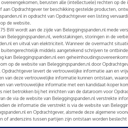
s is overeengekomen, berusten alle (intellectuele) rechten op de
 aan Opdrachtgever ter beschikking gestelde producten, ontwe
panden.nl in opdracht van Opdrachtgever een listing vervaardi
 op de website.
6:75 BW wordt aan de zijde van Beleggingspanden.nl mede vers
van Beleggingspanden.nl, werkstakingen, storingen in de verbin
en.nl en uitval van elektriciteit. Wanneer de overmacht situa
 buitengerechtelijk middels aangetekend schrijven te ontbinde
ging kan Beleggingspanden.nl een geheimhoudingsovereenkomst
room op de website van Beleggingspanden.nl door Opdrachtgeve
Opdrachtgever levert de vertrouwelijke informatie aan en vrij
len van deze vertrouwelijke informatie kunnen ontstaan, waaron
len van vertrouwelijke informatie met een kandidaat-koper komt
s niet betrokken bij het inrichten van de dataroom voor Opdra
 van de via de website van Beleggingspanden.nl verstrekte info
en de informatie die verstrekt is via de website van Beleggings
ngspanden.nl en Opdrachtgever, alsmede deze algemene voor
eien of anderszins tussen partijen zijn ontstaan worden beslec