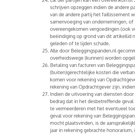
Elk der partijen kan een overeenkomst 
schrijven opzeggen indien de andere par
van de andere partij het faillissement
samenvoeging van ondernemingen, of i
overeengekomen vergoedingen (ook voor
beëindiging op grond van dit artikelli
geleden of te lijden schade.
Alle door Beleggingspanden.nl gecomm
overheidswege (kunnen) worden opgeleg
Betaling van facturen van Beleggingspa
(buiten)gerechtelijke kosten die verb
komen voor rekening van Opdrachtgever.
rekening van Opdrachtgever zijn, indie
Indien de uitvoering van diensten door 
bedrag dat in het desbetreffende geval
te vermeerderen met het eventueel toe
geval voor rekening van Beleggingspan
mocht plaatsvinden, is de aansprakelij
jaar in rekening gebrachte honorarium, 