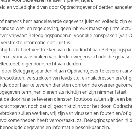
cht voor deze eisen te allen tijde wijzigen.
eid en volledigheid van door Opdrachtgever of derden aangele
of namens hem aangeleverde gegevens juist en volledig zijn e
derlandse wet- en regelgeving, geen inbreuk maakt op (intellec
ever vrijwaart Beleggingspanden.nl voor alle aanspraken (van 
verstrekte informatie niet juist is.
tigd is tot het verstrekken van de opdracht aan Beleggingspand
den.nl voor aanspraken van derden wegens schade die gebaseer
ellectueel) eigendomsrecht van derden.
) door Beleggingspanden.nl aan Opdrachtgever te leveren aan
kresultaten, verstrekken van leads c.q. e-mailadressen en/of
n de door haar te leveren diensten conform de overeengekome
egeven termijnen dienen als richtlijn en zijn nimmer fataal.
 de door haar te leveren diensten foutloos zullen zijn, een be
pdrachtgever, noch dat zij geschikt zijn voor het door Opdra
rbroken zullen werken, vrij zijn van virussen en fouten en/of
nvolkomenheden heeft veroorzaakt, zal Beleggingspanden.nl
 benodigde gegevens en informatie beschikbaar zijn.