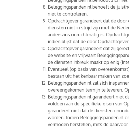
Beleggingspanden.nl behoudt zich het re
Beleggingspanden.nl behoeft de juisth
niet te controleren.
Opdrachtgever garandeert dat de door 
diensten niet in strijd zijn met de Ne
anderszins onrechtmatig is. Opdrachtg
indien blijkt dat de door Opdrachtgever 
Opdrachtgever garandeert dat zij gerech
de website en vrijwaart Beleggingspan
de diensten inbreuk maakt op enig (int
Eventueel (op basis van overeenkomst
bestaan uit: het kenbaar maken van zoe
Beleggingspanden.nl zal zich inspanne
overeengekomen termijn te leveren. Opg
Beleggingspanden.nl garandeert niet dat
voldoen aan de specifieke eisen van O
garandeert niet dat de diensten ononde
worden. Indien Beleggingspanden.nl o
vermogen herstellen, mits de daarvoor