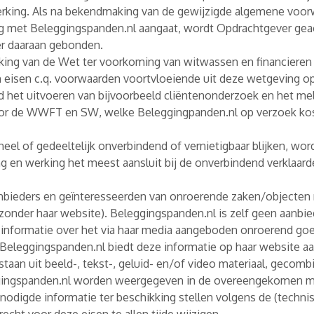
 werking. Als na bekendmaking van de gewijzigde algemene vo
g met Beleggingspanden.nl aangaat, wordt Opdrachtgever ge
er daaraan gebonden.
rking van de Wet ter voorkoming van witwassen en financiere
 eisen c.q. voorwaarden voortvloeiende uit deze wetgeving op
d het uitvoeren van bijvoorbeeld cliëntenonderzoek en het meld
oor de WWFT en SW, welke Beleggingpanden.nl op verzoek kos
l of gedeeltelijk onverbindend of vernietigbaar blijken, word
ng en werking het meest aansluit bij de onverbindend verklaarde
nbieders en geïnteresseerden van onroerende zaken/objecten m
zonder haar website). Beleggingspanden.nl is zelf geen aanbi
 informatie over het via haar media aangeboden onroerend goe
 Beleggingspanden.nl biedt deze informatie op haar website aan
bestaan uit beeld-, tekst-, geluid- en/of video materiaal, geco
ggingspanden.nl worden weergegeven in de overeengekomen m
enodigde informatie ter beschikking stellen volgens de (techn