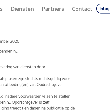
s
Diensten
Partners
Contact
Inlo
ember 2020.
panden.nl
.
evering van diensten door
 afspraken zijn slechts rechtsgeldig voor
den of beding(en) van Opdrachtgever
.q. nadere voorwaarden/eisen te stellen.
n.nl. Opdrachtgever is zelf
ging treedt tien dagen na publicatie op de