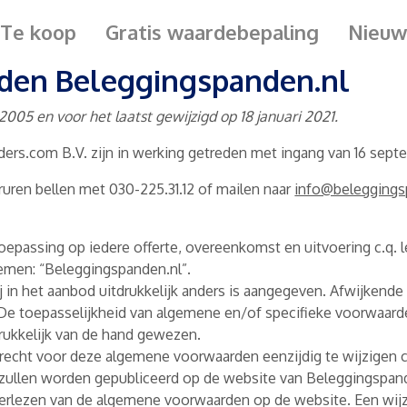
Te koop
Gratis waardebepaling
Nieuw
den Beleggingspanden.nl
05 en voor het laatst gewijzigd op 18 januari 2021.
rs.com B.V. zijn in werking getreden met ingang van 16 sept
ruren bellen met 030-225.31.12 of mailen naar
info@beleggings
epassing op iedere offerte, overeenkomst en uitvoering c.q. l
oemen: “Beleggingspanden.nl”.
zij in het aanbod uitdrukkelijk anders is aangegeven. Afwijkende
d. De toepasselijkheid van algemene en/of specifieke voorwaar
rukkelijk van de hand gewezen.
recht voor deze algemene voorwaarden eenzijdig te wijzigen c
ullen worden gepubliceerd op de website van Beleggingspande
erlezen van de algemene voorwaarden op de website. Een wijzi