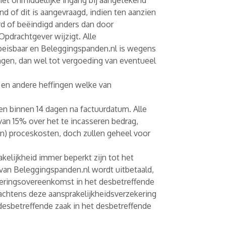
met onmiddellijke ingang bij aangetekend
nd of dit is aangevraagd, indien ten aanzien
rd of beëindigd anders dan door
drachtgever wijzigt. Alle
opeisbaar en Beleggingspanden.nl is wegens
ngen, dan wel tot vergoeding van eventueel
en andere heffingen welke van
en binnen 14 dagen na factuurdatum. Alle
an 15% over het te incasseren bedrag,
en) proceskosten, doch zullen geheel voor
akelijkheid immer beperkt zijn tot het
 van Beleggingspanden.nl wordt uitbetaald,
ekeringsovereenkomst in het desbetreffende
achtens deze aansprakelijkheidsverzekering
 desbetreffende zaak in het desbetreffende