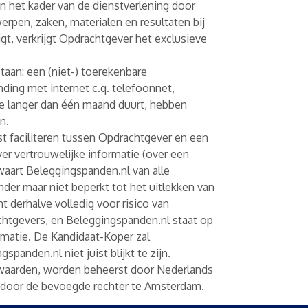
 in het kader van de dienstverlening door
rpen, zaken, materialen en resultaten bij
gt, verkrijgt Opdrachtgever het exclusieve
taan: een (niet-) toerekenbare
ding met internet c.q. telefoonnet,
tie langer dan één maand duurt, hebben
n.
 faciliteren tussen Opdrachtgever en een
r vertrouwelijke informatie (over een
waart Beleggingspanden.nl van alle
der maar niet beperkt tot het uitlekken van
 derhalve volledig voor risico van
chtgevers, en Beleggingspanden.nl staat op
rmatie. De Kandidaat-Koper zal
panden.nl niet juist blijkt te zijn.
waarden, worden beheerst door Nederlands
ht door de bevoegde rechter te Amsterdam.