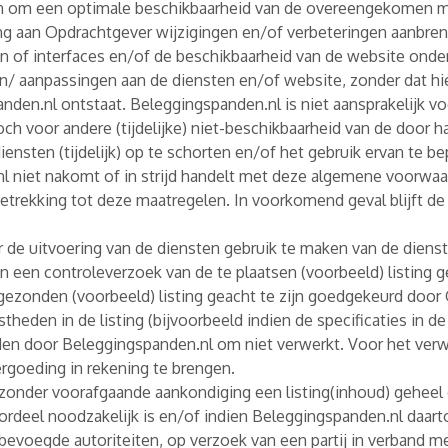
en om een optimale beschikbaarheid van de overeengekomen m
aan Opdrachtgever wijzigingen en/of verbeteringen aanbrengen
en of interfaces en/of de beschikbaarheid van de website onde
n/ aanpassingen aan de diensten en/of website, zonder dat hi
den.nl ontstaat. Beleggingspanden.nl is niet aansprakelijk vo
h voor andere (tijdelijke) niet-beschikbaarheid van de door 
iensten (tijdelijk) op te schorten en/of het gebruik ervan te 
nl niet nakomt of in strijd handelt met deze algemene voorwa
trekking tot deze maatregelen. In voorkomend geval blijft 
r de uitvoering van de diensten gebruik te maken van de diens
 een controleverzoek van de te plaatsen (voorbeeld) listing ge
ezonden (voorbeeld) listing geacht te zijn goedgekeurd door
istheden in de listing (bijvoorbeeld indien de specificaties in
den door Beleggingspanden.nl om niet verwerkt. Voor het verw
rgoeding in rekening te brengen.
onder voorafgaande aankondiging een listing(inhoud) geheel o
 oordeel noodzakelijk is en/of indien Beleggingspanden.nl daar
n bevoegde autoriteiten, op verzoek van een partij in verband