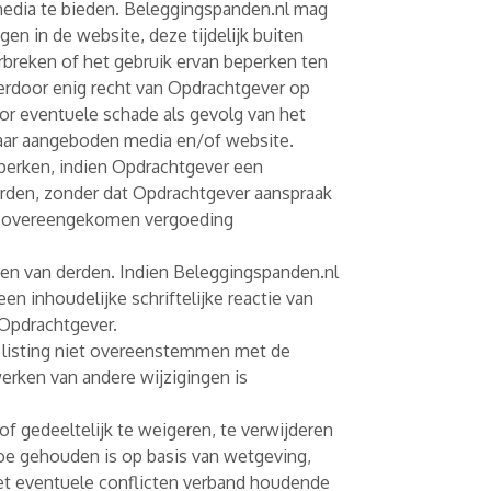
edia te bieden. Beleggingspanden.nl mag
 in de website, deze tijdelijk buiten
rbreken of het gebruik ervan beperken ten
erdoor enig recht van Opdrachtgever op
or eventuele schade als gevolg van het
haar aangeboden media en/of website.
beperken, indien Opdrachtgever een
arden, zonder dat Opdrachtgever aanspraak
de overeengekomen vergoeding
ten van derden. Indien Beleggingspanden.nl
en inhoudelijke schriftelijke reactie van
 Opdrachtgever.
 de listing niet overeenstemmen met de
erken van andere wijzigingen is
f gedeeltelijk te weigeren, te verwijderen
toe gehouden is op basis van wetgeving,
 met eventuele conflicten verband houdende