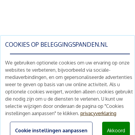
COOKIES OP
BELEGGINGSPANDEN.NL
We gebruiken optionele cookies om uw ervaring op onze
websites te verbeteren, bijvoorbeeld via sociale-
mediaverbindingen, en om gepersonaliseerde advertenties
Schrijf je nu in en ontvang wekelijks ons
weer te geven op basis van uw online activiteit. Als u
nieuwe aanbod vastgoedbeleggingen.
optionele cookies weigert, worden alleen cookies gebruikt
Nieuwsbrief
Abonneren
die nodig zijn om u de diensten te verlenen. U kunt uw
selectie wijzigen door onderaan de pagina op "Cookies
instellingen aanpassen" te klikken.
privacyverklaring
Home
Schimmelstraat 5H
1053 TA Amsterdam
Te koop
Cookie instellingen aanpassen
Akkoord
+31 (0) 30 225 31 12
Nieuws