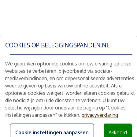
COOKIES OP
BELEGGINGSPANDEN.NL
We gebruiken optionele cookies om uw ervaring op onze
websites te verbeteren, bijvoorbeeld via sociale-
mediaverbindingen, en om gepersonaliseerde advertenties
Schrijf je nu in en ontvang wekelijks ons
weer te geven op basis van uw online activiteit. Als u
nieuwe aanbod vastgoedbeleggingen.
optionele cookies weigert, worden alleen cookies gebruikt
Nieuwsbrief
Abonneren
die nodig zijn om u de diensten te verlenen. U kunt uw
selectie wijzigen door onderaan de pagina op "Cookies
instellingen aanpassen" te klikken.
privacyverklaring
Home
Schimmelstraat 5H
1053 TA Amsterdam
Te koop
Cookie instellingen aanpassen
Akkoord
+31 (0) 30 225 31 12
Nieuws