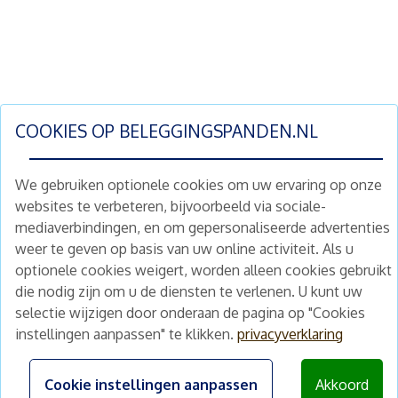
COOKIES OP
BELEGGINGSPANDEN.NL
We gebruiken optionele cookies om uw ervaring op onze
websites te verbeteren, bijvoorbeeld via sociale-
mediaverbindingen, en om gepersonaliseerde advertenties
Schrijf je nu in en ontvang wekelijks ons
weer te geven op basis van uw online activiteit. Als u
nieuwe aanbod vastgoedbeleggingen.
optionele cookies weigert, worden alleen cookies gebruikt
Nieuwsbrief
Abonneren
die nodig zijn om u de diensten te verlenen. U kunt uw
selectie wijzigen door onderaan de pagina op "Cookies
instellingen aanpassen" te klikken.
privacyverklaring
Home
Schimmelstraat 5H
1053 TA Amsterdam
Te koop
Cookie instellingen aanpassen
Akkoord
+31 (0) 30 225 31 12
Nieuws