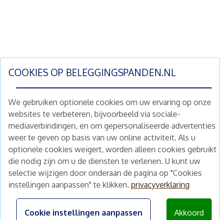
COOKIES OP
BELEGGINGSPANDEN.NL
We gebruiken optionele cookies om uw ervaring op onze
websites te verbeteren, bijvoorbeeld via sociale-
mediaverbindingen, en om gepersonaliseerde advertenties
Schrijf je nu in en ontvang wekelijks ons
weer te geven op basis van uw online activiteit. Als u
nieuwe aanbod vastgoedbeleggingen.
optionele cookies weigert, worden alleen cookies gebruikt
Nieuwsbrief
Abonneren
die nodig zijn om u de diensten te verlenen. U kunt uw
selectie wijzigen door onderaan de pagina op "Cookies
instellingen aanpassen" te klikken.
privacyverklaring
Home
Schimmelstraat 5H
1053 TA Amsterdam
Te koop
Cookie instellingen aanpassen
Akkoord
+31 (0) 30 225 31 12
Nieuws