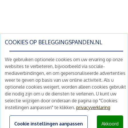
COOKIES OP
BELEGGINGSPANDEN.NL
We gebruiken optionele cookies om uw ervaring op onze
websites te verbeteren, bijvoorbeeld via sociale-
mediaverbindingen, en om gepersonaliseerde advertenties
Schrijf je nu in en ontvang wekelijks ons
weer te geven op basis van uw online activiteit. Als u
nieuwe aanbod vastgoedbeleggingen.
optionele cookies weigert, worden alleen cookies gebruikt
Nieuwsbrief
Abonneren
die nodig zijn om u de diensten te verlenen. U kunt uw
selectie wijzigen door onderaan de pagina op "Cookies
instellingen aanpassen" te klikken.
privacyverklaring
Home
Schimmelstraat 5H
1053 TA Amsterdam
Te koop
Cookie instellingen aanpassen
Akkoord
+31 (0) 30 225 31 12
Nieuws