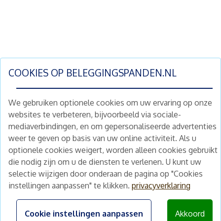
COOKIES OP
BELEGGINGSPANDEN.NL
We gebruiken optionele cookies om uw ervaring op onze
websites te verbeteren, bijvoorbeeld via sociale-
mediaverbindingen, en om gepersonaliseerde advertenties
Schrijf je nu in en ontvang wekelijks ons
weer te geven op basis van uw online activiteit. Als u
nieuwe aanbod vastgoedbeleggingen.
optionele cookies weigert, worden alleen cookies gebruikt
Nieuwsbrief
Abonneren
die nodig zijn om u de diensten te verlenen. U kunt uw
selectie wijzigen door onderaan de pagina op "Cookies
instellingen aanpassen" te klikken.
privacyverklaring
Home
Schimmelstraat 5H
1053 TA Amsterdam
Te koop
Cookie instellingen aanpassen
Akkoord
+31 (0) 30 225 31 12
Nieuws