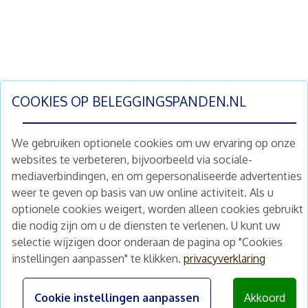
COOKIES OP
BELEGGINGSPANDEN.NL
We gebruiken optionele cookies om uw ervaring op onze
websites te verbeteren, bijvoorbeeld via sociale-
mediaverbindingen, en om gepersonaliseerde advertenties
Schrijf je nu in en ontvang wekelijks ons
weer te geven op basis van uw online activiteit. Als u
nieuwe aanbod vastgoedbeleggingen.
optionele cookies weigert, worden alleen cookies gebruikt
Nieuwsbrief
Abonneren
die nodig zijn om u de diensten te verlenen. U kunt uw
selectie wijzigen door onderaan de pagina op "Cookies
instellingen aanpassen" te klikken.
privacyverklaring
Home
Schimmelstraat 5H
1053 TA Amsterdam
Te koop
Cookie instellingen aanpassen
Akkoord
+31 (0) 30 225 31 12
Nieuws