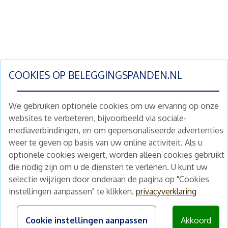
COOKIES OP
BELEGGINGSPANDEN.NL
We gebruiken optionele cookies om uw ervaring op onze
websites te verbeteren, bijvoorbeeld via sociale-
mediaverbindingen, en om gepersonaliseerde advertenties
Schrijf je nu in en ontvang wekelijks ons
weer te geven op basis van uw online activiteit. Als u
nieuwe aanbod vastgoedbeleggingen.
optionele cookies weigert, worden alleen cookies gebruikt
Nieuwsbrief
Abonneren
die nodig zijn om u de diensten te verlenen. U kunt uw
selectie wijzigen door onderaan de pagina op "Cookies
instellingen aanpassen" te klikken.
privacyverklaring
Home
Schimmelstraat 5H
1053 TA Amsterdam
Te koop
Cookie instellingen aanpassen
Akkoord
+31 (0) 30 225 31 12
Nieuws