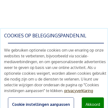
COOKIES OP
BELEGGINGSPANDEN.NL
We gebruiken optionele cookies om uw ervaring op onze
websites te verbeteren, bijvoorbeeld via sociale-
mediaverbindingen, en om gepersonaliseerde advertenties
Schrijf je nu in en ontvang wekelijks ons
weer te geven op basis van uw online activiteit. Als u
nieuwe aanbod vastgoedbeleggingen.
optionele cookies weigert, worden alleen cookies gebruikt
Nieuwsbrief
Abonneren
die nodig zijn om u de diensten te verlenen. U kunt uw
selectie wijzigen door onderaan de pagina op "Cookies
instellingen aanpassen" te klikken.
privacyverklaring
Home
Schimmelstraat 5H
1053 TA Amsterdam
Te koop
Cookie instellingen aanpassen
Akkoord
+31 (0) 30 225 31 12
Nieuws