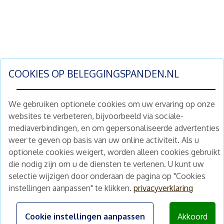
COOKIES OP
BELEGGINGSPANDEN.NL
We gebruiken optionele cookies om uw ervaring op onze
websites te verbeteren, bijvoorbeeld via sociale-
mediaverbindingen, en om gepersonaliseerde advertenties
Schrijf je nu in en ontvang wekelijks ons
weer te geven op basis van uw online activiteit. Als u
nieuwe aanbod vastgoedbeleggingen.
optionele cookies weigert, worden alleen cookies gebruikt
Nieuwsbrief
Abonneren
die nodig zijn om u de diensten te verlenen. U kunt uw
selectie wijzigen door onderaan de pagina op "Cookies
instellingen aanpassen" te klikken.
privacyverklaring
Home
Schimmelstraat 5H
1053 TA Amsterdam
Te koop
Cookie instellingen aanpassen
Akkoord
+31 (0) 30 225 31 12
Nieuws