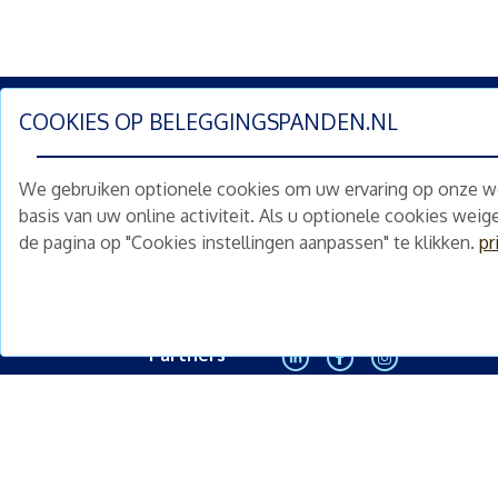
COOKIES OP
BELEGGINGSPANDEN.NL
Schrijf je nu in en ontv
We gebruiken optionele cookies om uw ervaring op onze web
Home
Schimmelstraat 5H
basis van uw online activiteit. Als u optionele cookies wei
1053 TA Amsterdam
de pagina op "Cookies instellingen aanpassen" te klikken.
pr
Te koop
+31 (0) 30 225 31 12
Nieuws
info@beleggingspanden.nl
Diensten
Partners
<
Contact