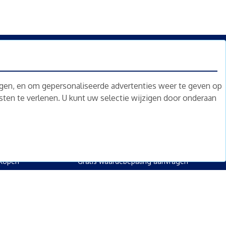
n.
Nieuwsbrief
Abonneren
ngen, en om gepersonaliseerde advertenties weer te geven op
nsten te verlenen. U kunt uw selectie wijzigen door onderaan
oed
Overig
kopen
Diensten
kopen
Gratis waardebepaling
 kopen
Gratis waardebepaling aanvragen
rpand kopen
kopen