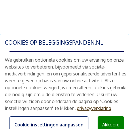
COOKIES OP
BELEGGINGSPANDEN.NL
We gebruiken optionele cookies om uw ervaring op onze
websites te verbeteren, bijvoorbeeld via sociale-
mediaverbindingen, en om gepersonaliseerde advertenties
Schrijf je nu in en ontvang wekelijks ons
weer te geven op basis van uw online activiteit. Als u
nieuwe aanbod vastgoedbeleggingen.
optionele cookies weigert, worden alleen cookies gebruikt
Nieuwsbrief
Abonneren
die nodig zijn om u de diensten te verlenen. U kunt uw
selectie wijzigen door onderaan de pagina op "Cookies
instellingen aanpassen" te klikken.
privacyverklaring
Home
Schimmelstraat 5H
1053 TA Amsterdam
Te koop
Cookie instellingen aanpassen
Akkoord
+31 (0) 30 225 31 12
Nieuws