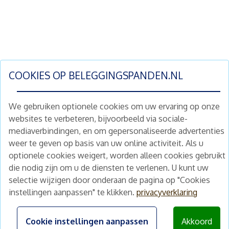
COOKIES OP
BELEGGINGSPANDEN.NL
We gebruiken optionele cookies om uw ervaring op onze
websites te verbeteren, bijvoorbeeld via sociale-
mediaverbindingen, en om gepersonaliseerde advertenties
Schrijf je nu in en ontvang wekelijks ons
weer te geven op basis van uw online activiteit. Als u
nieuwe aanbod vastgoedbeleggingen.
optionele cookies weigert, worden alleen cookies gebruikt
Nieuwsbrief
Abonneren
die nodig zijn om u de diensten te verlenen. U kunt uw
selectie wijzigen door onderaan de pagina op "Cookies
instellingen aanpassen" te klikken.
privacyverklaring
Home
Schimmelstraat 5H
1053 TA Amsterdam
Te koop
Cookie instellingen aanpassen
Akkoord
+31 (0) 30 225 31 12
Nieuws