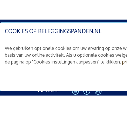
COOKIES OP
BELEGGINGSPANDEN.NL
Schrijf je nu in en ontv
We gebruiken optionele cookies om uw ervaring op onze web
Home
Schimmelstraat 5H
basis van uw online activiteit. Als u optionele cookies wei
1053 TA Amsterdam
de pagina op "Cookies instellingen aanpassen" te klikken.
pr
Te koop
+31 (0) 30 225 31 12
Nieuws
info@beleggingspanden.nl
Diensten
Partners
<
Contact