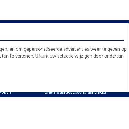
n.
Nieuwsbrief
Abonneren
ngen, en om gepersonaliseerde advertenties weer te geven op
nsten te verlenen. U kunt uw selectie wijzigen door onderaan
oed
Overig
kopen
Diensten
kopen
Gratis waardebepaling
 kopen
Gratis waardebepaling aanvragen
rpand kopen
kopen