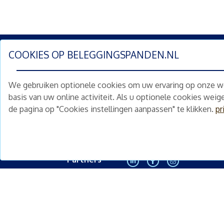
COOKIES OP
BELEGGINGSPANDEN.NL
Schrijf je nu in en ontv
We gebruiken optionele cookies om uw ervaring op onze web
Home
Schimmelstraat 5H
basis van uw online activiteit. Als u optionele cookies wei
1053 TA Amsterdam
de pagina op "Cookies instellingen aanpassen" te klikken.
pr
Te koop
+31 (0) 30 225 31 12
Nieuws
info@beleggingspanden.nl
Diensten
Partners
<
Contact