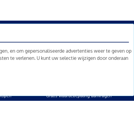
n.
Nieuwsbrief
Abonneren
ngen, en om gepersonaliseerde advertenties weer te geven op
nsten te verlenen. U kunt uw selectie wijzigen door onderaan
oed
Overig
kopen
Diensten
kopen
Gratis waardebepaling
 kopen
Gratis waardebepaling aanvragen
rpand kopen
kopen