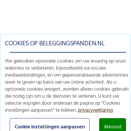
COOKIES OP
BELEGGINGSPANDEN.NL
We gebruiken optionele cookies om uw ervaring op onze
websites te verbeteren, bijvoorbeeld via sociale-
mediaverbindingen, en om gepersonaliseerde advertenties
Schrijf je nu in en ontvang wekelijks ons
weer te geven op basis van uw online activiteit. Als u
nieuwe aanbod vastgoedbeleggingen.
optionele cookies weigert, worden alleen cookies gebruikt
Nieuwsbrief
Abonneren
die nodig zijn om u de diensten te verlenen. U kunt uw
selectie wijzigen door onderaan de pagina op "Cookies
instellingen aanpassen" te klikken.
privacyverklaring
Home
Schimmelstraat 5H
1053 TA Amsterdam
Te koop
Cookie instellingen aanpassen
Akkoord
+31 (0) 30 225 31 12
Nieuws