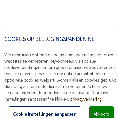
COOKIES OP
BELEGGINGSPANDEN.NL
We gebruiken optionele cookies om uw ervaring op onze
websites te verbeteren, bijvoorbeeld via sociale-
mediaverbindingen, en om gepersonaliseerde advertenties
Schrijf je nu in en ontvang wekelijks ons
weer te geven op basis van uw online activiteit. Als u
nieuwe aanbod vastgoedbeleggingen.
optionele cookies weigert, worden alleen cookies gebruikt
Nieuwsbrief
Abonneren
die nodig zijn om u de diensten te verlenen. U kunt uw
selectie wijzigen door onderaan de pagina op "Cookies
instellingen aanpassen" te klikken.
privacyverklaring
Home
Schimmelstraat 5H
1053 TA Amsterdam
Te koop
Cookie instellingen aanpassen
Akkoord
+31 (0) 30 225 31 12
Nieuws