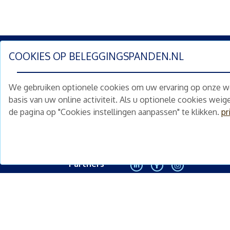
COOKIES OP
BELEGGINGSPANDEN.NL
Schrijf je nu in en ontv
We gebruiken optionele cookies om uw ervaring op onze web
Home
Schimmelstraat 5H
basis van uw online activiteit. Als u optionele cookies wei
1053 TA Amsterdam
de pagina op "Cookies instellingen aanpassen" te klikken.
pr
Te koop
+31 (0) 30 225 31 12
Nieuws
info@beleggingspanden.nl
Diensten
Partners
<
Contact