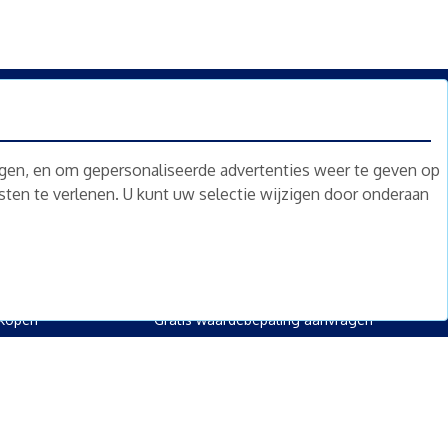
n.
Nieuwsbrief
Abonneren
ngen, en om gepersonaliseerde advertenties weer te geven op
nsten te verlenen. U kunt uw selectie wijzigen door onderaan
oed
Overig
kopen
Diensten
kopen
Gratis waardebepaling
 kopen
Gratis waardebepaling aanvragen
rpand kopen
kopen