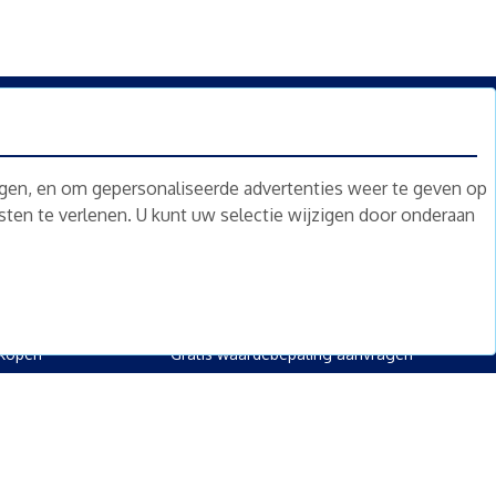
n.
Nieuwsbrief
Abonneren
ngen, en om gepersonaliseerde advertenties weer te geven op
nsten te verlenen. U kunt uw selectie wijzigen door onderaan
oed
Overig
kopen
Diensten
kopen
Gratis waardebepaling
 kopen
Gratis waardebepaling aanvragen
rpand kopen
kopen