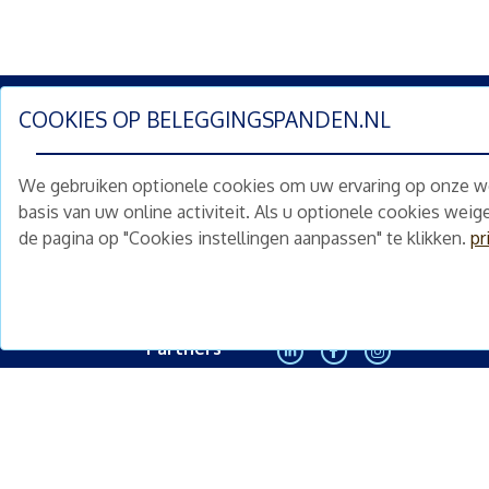
COOKIES OP
BELEGGINGSPANDEN.NL
Schrijf je nu in en ontv
We gebruiken optionele cookies om uw ervaring op onze web
Home
Schimmelstraat 5H
basis van uw online activiteit. Als u optionele cookies wei
1053 TA Amsterdam
de pagina op "Cookies instellingen aanpassen" te klikken.
pr
Te koop
+31 (0) 30 225 31 12
Nieuws
info@beleggingspanden.nl
Diensten
Partners
<
Contact