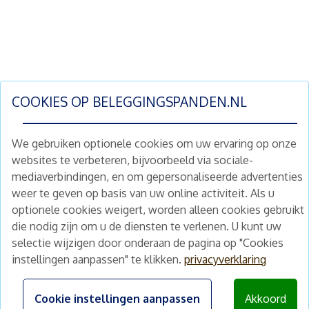
COOKIES OP
BELEGGINGSPANDEN.NL
We gebruiken optionele cookies om uw ervaring op onze
websites te verbeteren, bijvoorbeeld via sociale-
mediaverbindingen, en om gepersonaliseerde advertenties
Schrijf je nu in en ontvang wekelijks ons
weer te geven op basis van uw online activiteit. Als u
nieuwe aanbod vastgoedbeleggingen.
optionele cookies weigert, worden alleen cookies gebruikt
Nieuwsbrief
Abonneren
die nodig zijn om u de diensten te verlenen. U kunt uw
selectie wijzigen door onderaan de pagina op "Cookies
instellingen aanpassen" te klikken.
privacyverklaring
Home
Schimmelstraat 5H
1053 TA Amsterdam
Te koop
Cookie instellingen aanpassen
Akkoord
+31 (0) 30 225 31 12
Nieuws