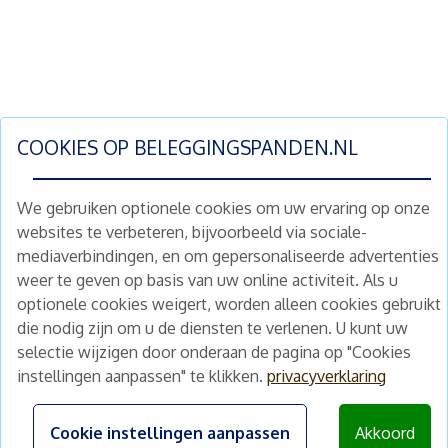
COOKIES OP
BELEGGINGSPANDEN.NL
We gebruiken optionele cookies om uw ervaring op onze
websites te verbeteren, bijvoorbeeld via sociale-
mediaverbindingen, en om gepersonaliseerde advertenties
Schrijf je nu in en ontvang wekelijks ons
weer te geven op basis van uw online activiteit. Als u
nieuwe aanbod vastgoedbeleggingen.
optionele cookies weigert, worden alleen cookies gebruikt
Nieuwsbrief
Abonneren
die nodig zijn om u de diensten te verlenen. U kunt uw
selectie wijzigen door onderaan de pagina op "Cookies
instellingen aanpassen" te klikken.
privacyverklaring
Home
Schimmelstraat 5H
1053 TA Amsterdam
Te koop
Cookie instellingen aanpassen
Akkoord
+31 (0) 30 225 31 12
Nieuws