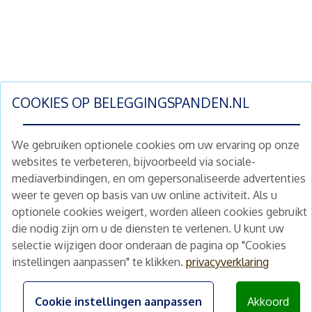
COOKIES OP
BELEGGINGSPANDEN.NL
We gebruiken optionele cookies om uw ervaring op onze
websites te verbeteren, bijvoorbeeld via sociale-
mediaverbindingen, en om gepersonaliseerde advertenties
Schrijf je nu in en ontvang wekelijks ons
weer te geven op basis van uw online activiteit. Als u
nieuwe aanbod vastgoedbeleggingen.
optionele cookies weigert, worden alleen cookies gebruikt
Nieuwsbrief
Abonneren
die nodig zijn om u de diensten te verlenen. U kunt uw
selectie wijzigen door onderaan de pagina op "Cookies
instellingen aanpassen" te klikken.
privacyverklaring
Home
Schimmelstraat 5H
1053 TA Amsterdam
Te koop
Cookie instellingen aanpassen
Akkoord
+31 (0) 30 225 31 12
Nieuws