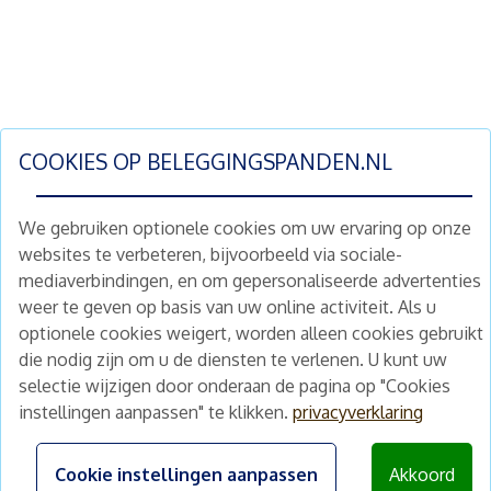
COOKIES OP
BELEGGINGSPANDEN.NL
We gebruiken optionele cookies om uw ervaring op onze
websites te verbeteren, bijvoorbeeld via sociale-
mediaverbindingen, en om gepersonaliseerde advertenties
Schrijf je nu in en ontvang wekelijks ons
weer te geven op basis van uw online activiteit. Als u
nieuwe aanbod vastgoedbeleggingen.
optionele cookies weigert, worden alleen cookies gebruikt
Nieuwsbrief
Abonneren
die nodig zijn om u de diensten te verlenen. U kunt uw
selectie wijzigen door onderaan de pagina op "Cookies
instellingen aanpassen" te klikken.
privacyverklaring
Home
Schimmelstraat 5H
1053 TA Amsterdam
Te koop
Cookie instellingen aanpassen
Akkoord
+31 (0) 30 225 31 12
Nieuws