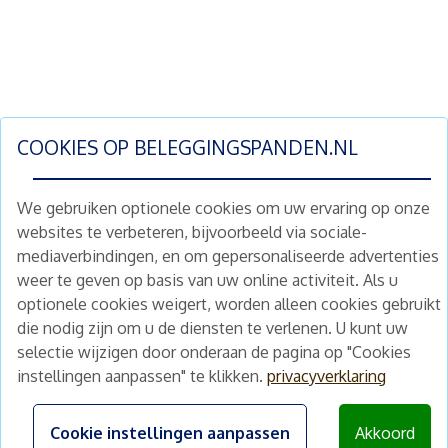
COOKIES OP
BELEGGINGSPANDEN.NL
We gebruiken optionele cookies om uw ervaring op onze
websites te verbeteren, bijvoorbeeld via sociale-
mediaverbindingen, en om gepersonaliseerde advertenties
Schrijf je nu in en ontvang wekelijks ons
weer te geven op basis van uw online activiteit. Als u
nieuwe aanbod vastgoedbeleggingen.
optionele cookies weigert, worden alleen cookies gebruikt
Nieuwsbrief
Abonneren
die nodig zijn om u de diensten te verlenen. U kunt uw
selectie wijzigen door onderaan de pagina op "Cookies
instellingen aanpassen" te klikken.
privacyverklaring
Home
Schimmelstraat 5H
1053 TA Amsterdam
Te koop
Cookie instellingen aanpassen
Akkoord
+31 (0) 30 225 31 12
Nieuws