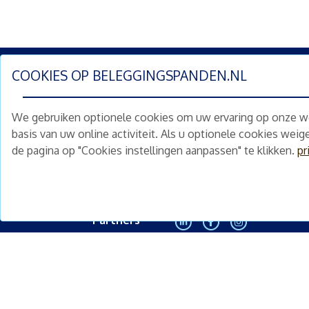
COOKIES OP
BELEGGINGSPANDEN.NL
Schrijf je nu in en ontv
We gebruiken optionele cookies om uw ervaring op onze web
Home
Schimmelstraat 5H
basis van uw online activiteit. Als u optionele cookies wei
1053 TA Amsterdam
de pagina op "Cookies instellingen aanpassen" te klikken.
pr
Te koop
+31 (0) 30 225 31 12
Nieuws
info@beleggingspanden.nl
Diensten
Partners
<
Contact