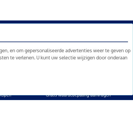
n.
Nieuwsbrief
Abonneren
ngen, en om gepersonaliseerde advertenties weer te geven op
nsten te verlenen. U kunt uw selectie wijzigen door onderaan
oed
Overig
kopen
Diensten
kopen
Gratis waardebepaling
 kopen
Gratis waardebepaling aanvragen
rpand kopen
kopen