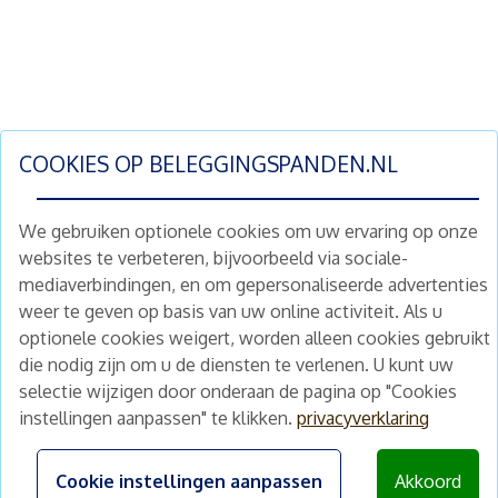
COOKIES OP
BELEGGINGSPANDEN.NL
We gebruiken optionele cookies om uw ervaring op onze
websites te verbeteren, bijvoorbeeld via sociale-
mediaverbindingen, en om gepersonaliseerde advertenties
Schrijf je nu in en ontvang wekelijks ons
weer te geven op basis van uw online activiteit. Als u
nieuwe aanbod vastgoedbeleggingen.
optionele cookies weigert, worden alleen cookies gebruikt
Nieuwsbrief
Abonneren
die nodig zijn om u de diensten te verlenen. U kunt uw
selectie wijzigen door onderaan de pagina op "Cookies
instellingen aanpassen" te klikken.
privacyverklaring
Home
Schimmelstraat 5H
1053 TA Amsterdam
Te koop
Cookie instellingen aanpassen
Akkoord
+31 (0) 30 225 31 12
Nieuws