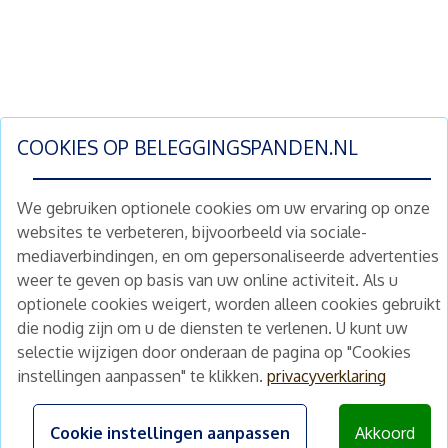
COOKIES OP
BELEGGINGSPANDEN.NL
We gebruiken optionele cookies om uw ervaring op onze
websites te verbeteren, bijvoorbeeld via sociale-
mediaverbindingen, en om gepersonaliseerde advertenties
Schrijf je nu in en ontvang wekelijks ons
weer te geven op basis van uw online activiteit. Als u
nieuwe aanbod vastgoedbeleggingen.
optionele cookies weigert, worden alleen cookies gebruikt
Nieuwsbrief
Abonneren
die nodig zijn om u de diensten te verlenen. U kunt uw
selectie wijzigen door onderaan de pagina op "Cookies
instellingen aanpassen" te klikken.
privacyverklaring
Home
Schimmelstraat 5H
1053 TA Amsterdam
Te koop
Cookie instellingen aanpassen
Akkoord
+31 (0) 30 225 31 12
Nieuws