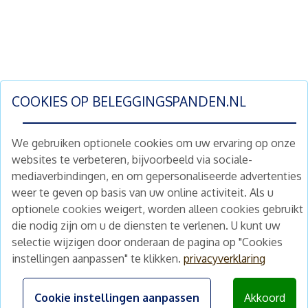
COOKIES OP
BELEGGINGSPANDEN.NL
We gebruiken optionele cookies om uw ervaring op onze
websites te verbeteren, bijvoorbeeld via sociale-
mediaverbindingen, en om gepersonaliseerde advertenties
Schrijf je nu in en ontvang wekelijks ons
weer te geven op basis van uw online activiteit. Als u
nieuwe aanbod vastgoedbeleggingen.
optionele cookies weigert, worden alleen cookies gebruikt
Nieuwsbrief
Abonneren
die nodig zijn om u de diensten te verlenen. U kunt uw
selectie wijzigen door onderaan de pagina op "Cookies
instellingen aanpassen" te klikken.
privacyverklaring
Home
Schimmelstraat 5H
1053 TA Amsterdam
Te koop
Cookie instellingen aanpassen
Akkoord
+31 (0) 30 225 31 12
Nieuws