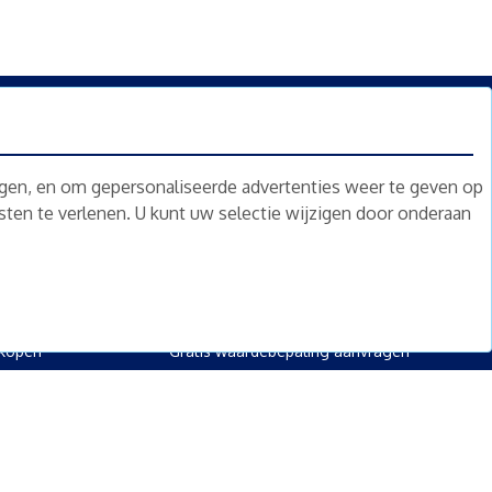
n.
Nieuwsbrief
Abonneren
ngen, en om gepersonaliseerde advertenties weer te geven op
nsten te verlenen. U kunt uw selectie wijzigen door onderaan
oed
Overig
kopen
Diensten
kopen
Gratis waardebepaling
 kopen
Gratis waardebepaling aanvragen
rpand kopen
kopen