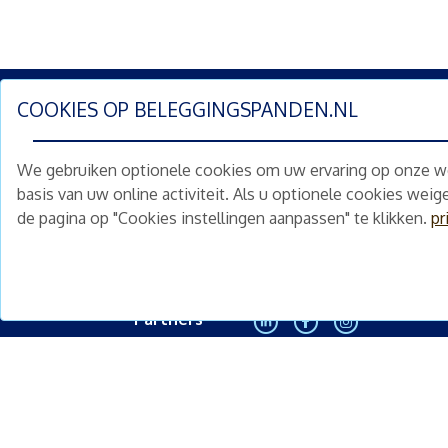
COOKIES OP
BELEGGINGSPANDEN.NL
Schrijf je nu in en ontv
We gebruiken optionele cookies om uw ervaring op onze web
Home
Schimmelstraat 5H
basis van uw online activiteit. Als u optionele cookies wei
1053 TA Amsterdam
de pagina op "Cookies instellingen aanpassen" te klikken.
pr
Te koop
+31 (0) 30 225 31 12
Nieuws
info@beleggingspanden.nl
Diensten
Partners
<
Contact