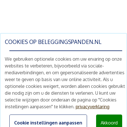
COOKIES OP
BELEGGINGSPANDEN.NL
We gebruiken optionele cookies om uw ervaring op onze
websites te verbeteren, bijvoorbeeld via sociale-
mediaverbindingen, en om gepersonaliseerde advertenties
Schrijf je nu in en ontvang wekelijks ons
weer te geven op basis van uw online activiteit. Als u
nieuwe aanbod vastgoedbeleggingen.
optionele cookies weigert, worden alleen cookies gebruikt
Nieuwsbrief
Abonneren
die nodig zijn om u de diensten te verlenen. U kunt uw
selectie wijzigen door onderaan de pagina op "Cookies
instellingen aanpassen" te klikken.
privacyverklaring
Home
Schimmelstraat 5H
1053 TA Amsterdam
Te koop
Cookie instellingen aanpassen
Akkoord
+31 (0) 30 225 31 12
Nieuws