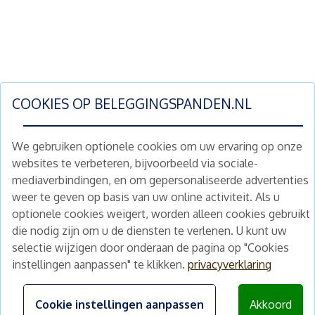
COOKIES OP
BELEGGINGSPANDEN.NL
We gebruiken optionele cookies om uw ervaring op onze
websites te verbeteren, bijvoorbeeld via sociale-
mediaverbindingen, en om gepersonaliseerde advertenties
Schrijf je nu in en ontvang wekelijks ons
weer te geven op basis van uw online activiteit. Als u
nieuwe aanbod vastgoedbeleggingen.
optionele cookies weigert, worden alleen cookies gebruikt
Nieuwsbrief
Abonneren
die nodig zijn om u de diensten te verlenen. U kunt uw
selectie wijzigen door onderaan de pagina op "Cookies
instellingen aanpassen" te klikken.
privacyverklaring
Home
Schimmelstraat 5H
1053 TA Amsterdam
Te koop
Cookie instellingen aanpassen
Akkoord
+31 (0) 30 225 31 12
Nieuws