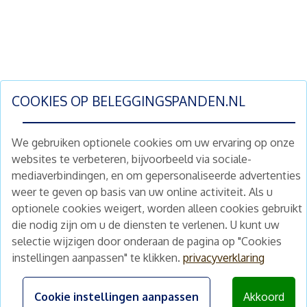
COOKIES OP
BELEGGINGSPANDEN.NL
We gebruiken optionele cookies om uw ervaring op onze
websites te verbeteren, bijvoorbeeld via sociale-
mediaverbindingen, en om gepersonaliseerde advertenties
Schrijf je nu in en ontvang wekelijks ons
weer te geven op basis van uw online activiteit. Als u
nieuwe aanbod vastgoedbeleggingen.
optionele cookies weigert, worden alleen cookies gebruikt
Nieuwsbrief
Abonneren
die nodig zijn om u de diensten te verlenen. U kunt uw
selectie wijzigen door onderaan de pagina op "Cookies
instellingen aanpassen" te klikken.
privacyverklaring
Home
Schimmelstraat 5H
1053 TA Amsterdam
Te koop
Cookie instellingen aanpassen
Akkoord
+31 (0) 30 225 31 12
Nieuws