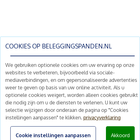
COOKIES OP
BELEGGINGSPANDEN.NL
We gebruiken optionele cookies om uw ervaring op onze
websites te verbeteren, bijvoorbeeld via sociale-
mediaverbindingen, en om gepersonaliseerde advertenties
Schrijf je nu in en ontvang wekelijks ons
weer te geven op basis van uw online activiteit. Als u
nieuwe aanbod vastgoedbeleggingen.
optionele cookies weigert, worden alleen cookies gebruikt
Nieuwsbrief
Abonneren
die nodig zijn om u de diensten te verlenen. U kunt uw
selectie wijzigen door onderaan de pagina op "Cookies
instellingen aanpassen" te klikken.
privacyverklaring
Home
Schimmelstraat 5H
1053 TA Amsterdam
Te koop
Cookie instellingen aanpassen
Akkoord
+31 (0) 30 225 31 12
Nieuws