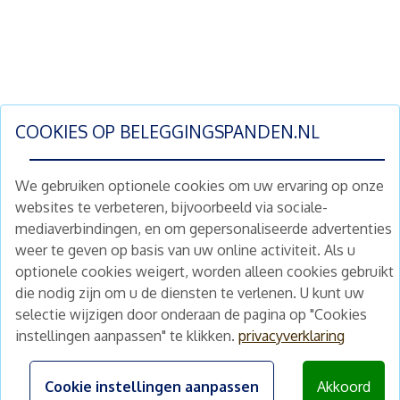
COOKIES OP
BELEGGINGSPANDEN.NL
We gebruiken optionele cookies om uw ervaring op onze
websites te verbeteren, bijvoorbeeld via sociale-
mediaverbindingen, en om gepersonaliseerde advertenties
Schrijf je nu in en ontvang wekelijks ons
weer te geven op basis van uw online activiteit. Als u
nieuwe aanbod vastgoedbeleggingen.
optionele cookies weigert, worden alleen cookies gebruikt
Nieuwsbrief
Abonneren
die nodig zijn om u de diensten te verlenen. U kunt uw
selectie wijzigen door onderaan de pagina op "Cookies
instellingen aanpassen" te klikken.
privacyverklaring
Home
Schimmelstraat 5H
1053 TA Amsterdam
Te koop
Cookie instellingen aanpassen
Akkoord
+31 (0) 30 225 31 12
Nieuws