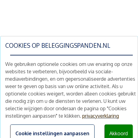
COOKIES OP
BELEGGINGSPANDEN.NL
We gebruiken optionele cookies om uw ervaring op onze
websites te verbeteren, bijvoorbeeld via sociale-
mediaverbindingen, en om gepersonaliseerde advertenties
Schrijf je nu in en ontvang wekelijks ons
weer te geven op basis van uw online activiteit. Als u
nieuwe aanbod vastgoedbeleggingen.
optionele cookies weigert, worden alleen cookies gebruikt
Nieuwsbrief
Abonneren
die nodig zijn om u de diensten te verlenen. U kunt uw
selectie wijzigen door onderaan de pagina op "Cookies
instellingen aanpassen" te klikken.
privacyverklaring
Home
Schimmelstraat 5H
1053 TA Amsterdam
Te koop
Cookie instellingen aanpassen
Akkoord
+31 (0) 30 225 31 12
Nieuws