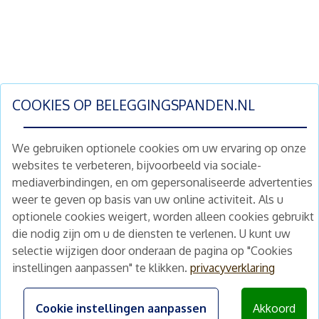
COOKIES OP
BELEGGINGSPANDEN.NL
We gebruiken optionele cookies om uw ervaring op onze
websites te verbeteren, bijvoorbeeld via sociale-
mediaverbindingen, en om gepersonaliseerde advertenties
Schrijf je nu in en ontvang wekelijks ons
weer te geven op basis van uw online activiteit. Als u
nieuwe aanbod vastgoedbeleggingen.
optionele cookies weigert, worden alleen cookies gebruikt
Nieuwsbrief
Abonneren
die nodig zijn om u de diensten te verlenen. U kunt uw
selectie wijzigen door onderaan de pagina op "Cookies
instellingen aanpassen" te klikken.
privacyverklaring
Home
Schimmelstraat 5H
1053 TA Amsterdam
Te koop
Cookie instellingen aanpassen
Akkoord
+31 (0) 30 225 31 12
Nieuws