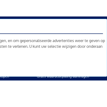
n.
Nieuwsbrief
Abonneren
ngen, en om gepersonaliseerde advertenties weer te geven op
nsten te verlenen. U kunt uw selectie wijzigen door onderaan
oed
Overig
kopen
Diensten
kopen
Gratis waardebepaling
 kopen
Gratis waardebepaling aanvragen
rpand kopen
kopen