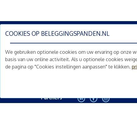
COOKIES OP
BELEGGINGSPANDEN.NL
Schrijf je nu in en ontv
We gebruiken optionele cookies om uw ervaring op onze web
Home
Schimmelstraat 5H
basis van uw online activiteit. Als u optionele cookies wei
1053 TA Amsterdam
de pagina op "Cookies instellingen aanpassen" te klikken.
pr
Te koop
+31 (0) 30 225 31 12
Nieuws
info@beleggingspanden.nl
Diensten
Partners
<
Contact