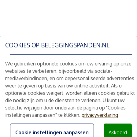
COOKIES OP
BELEGGINGSPANDEN.NL
We gebruiken optionele cookies om uw ervaring op onze
websites te verbeteren, bijvoorbeeld via sociale-
mediaverbindingen, en om gepersonaliseerde advertenties
Schrijf je nu in en ontvang wekelijks ons
weer te geven op basis van uw online activiteit. Als u
nieuwe aanbod vastgoedbeleggingen.
optionele cookies weigert, worden alleen cookies gebruikt
Nieuwsbrief
Abonneren
die nodig zijn om u de diensten te verlenen. U kunt uw
selectie wijzigen door onderaan de pagina op "Cookies
instellingen aanpassen" te klikken.
privacyverklaring
Home
Schimmelstraat 5H
1053 TA Amsterdam
Te koop
Cookie instellingen aanpassen
Akkoord
+31 (0) 30 225 31 12
Nieuws