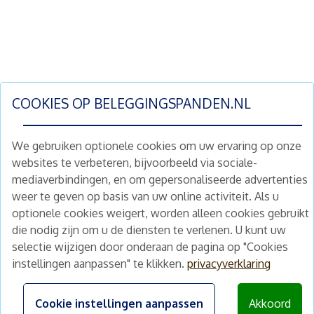
COOKIES OP
BELEGGINGSPANDEN.NL
We gebruiken optionele cookies om uw ervaring op onze
websites te verbeteren, bijvoorbeeld via sociale-
mediaverbindingen, en om gepersonaliseerde advertenties
Schrijf je nu in en ontvang wekelijks ons
weer te geven op basis van uw online activiteit. Als u
nieuwe aanbod vastgoedbeleggingen.
optionele cookies weigert, worden alleen cookies gebruikt
Nieuwsbrief
Abonneren
die nodig zijn om u de diensten te verlenen. U kunt uw
selectie wijzigen door onderaan de pagina op "Cookies
instellingen aanpassen" te klikken.
privacyverklaring
Home
Schimmelstraat 5H
1053 TA Amsterdam
Te koop
Cookie instellingen aanpassen
Akkoord
+31 (0) 30 225 31 12
Nieuws