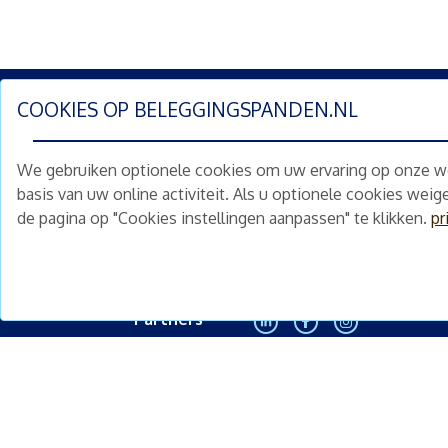
COOKIES OP
BELEGGINGSPANDEN.NL
Schrijf je nu in en ontv
We gebruiken optionele cookies om uw ervaring op onze web
Home
Schimmelstraat 5H
basis van uw online activiteit. Als u optionele cookies wei
1053 TA Amsterdam
de pagina op "Cookies instellingen aanpassen" te klikken.
pr
Te koop
+31 (0) 30 225 31 12
Nieuws
info@beleggingspanden.nl
Diensten
Partners
<
Contact