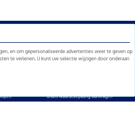
n.
Nieuwsbrief
Abonneren
ngen, en om gepersonaliseerde advertenties weer te geven op
nsten te verlenen. U kunt uw selectie wijzigen door onderaan
oed
Overig
kopen
Diensten
kopen
Gratis waardebepaling
 kopen
Gratis waardebepaling aanvragen
rpand kopen
kopen