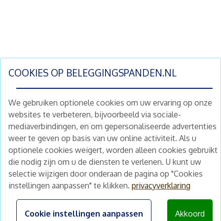
COOKIES OP
BELEGGINGSPANDEN.NL
We gebruiken optionele cookies om uw ervaring op onze
websites te verbeteren, bijvoorbeeld via sociale-
mediaverbindingen, en om gepersonaliseerde advertenties
Schrijf je nu in en ontvang wekelijks ons
weer te geven op basis van uw online activiteit. Als u
nieuwe aanbod vastgoedbeleggingen.
optionele cookies weigert, worden alleen cookies gebruikt
Nieuwsbrief
Abonneren
die nodig zijn om u de diensten te verlenen. U kunt uw
selectie wijzigen door onderaan de pagina op "Cookies
instellingen aanpassen" te klikken.
privacyverklaring
Home
Schimmelstraat 5H
1053 TA Amsterdam
Te koop
Cookie instellingen aanpassen
Akkoord
+31 (0) 30 225 31 12
Nieuws