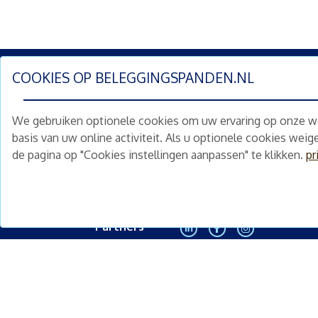
COOKIES OP
BELEGGINGSPANDEN.NL
Schrijf je nu in en ontv
We gebruiken optionele cookies om uw ervaring op onze web
Home
Schimmelstraat 5H
basis van uw online activiteit. Als u optionele cookies wei
1053 TA Amsterdam
de pagina op "Cookies instellingen aanpassen" te klikken.
pr
Te koop
+31 (0) 30 225 31 12
Nieuws
info@beleggingspanden.nl
Diensten
Partners
<
Contact