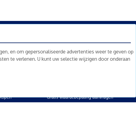
n.
Nieuwsbrief
Abonneren
ngen, en om gepersonaliseerde advertenties weer te geven op
nsten te verlenen. U kunt uw selectie wijzigen door onderaan
oed
Overig
kopen
Diensten
kopen
Gratis waardebepaling
 kopen
Gratis waardebepaling aanvragen
rpand kopen
kopen