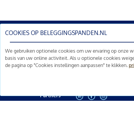
COOKIES OP
BELEGGINGSPANDEN.NL
Schrijf je nu in en ontv
We gebruiken optionele cookies om uw ervaring op onze web
Home
Schimmelstraat 5H
basis van uw online activiteit. Als u optionele cookies wei
1053 TA Amsterdam
de pagina op "Cookies instellingen aanpassen" te klikken.
pr
Te koop
+31 (0) 30 225 31 12
Nieuws
info@beleggingspanden.nl
Diensten
Partners
<
Contact