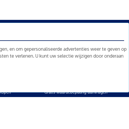
n.
Nieuwsbrief
Abonneren
ngen, en om gepersonaliseerde advertenties weer te geven op
nsten te verlenen. U kunt uw selectie wijzigen door onderaan
oed
Overig
kopen
Diensten
kopen
Gratis waardebepaling
 kopen
Gratis waardebepaling aanvragen
rpand kopen
kopen