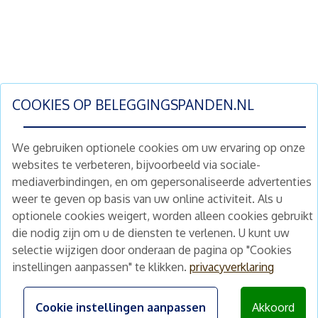
COOKIES OP
BELEGGINGSPANDEN.NL
We gebruiken optionele cookies om uw ervaring op onze
websites te verbeteren, bijvoorbeeld via sociale-
mediaverbindingen, en om gepersonaliseerde advertenties
Schrijf je nu in en ontvang wekelijks ons
weer te geven op basis van uw online activiteit. Als u
nieuwe aanbod vastgoedbeleggingen.
optionele cookies weigert, worden alleen cookies gebruikt
Nieuwsbrief
Abonneren
die nodig zijn om u de diensten te verlenen. U kunt uw
selectie wijzigen door onderaan de pagina op "Cookies
instellingen aanpassen" te klikken.
privacyverklaring
Home
Schimmelstraat 5H
1053 TA Amsterdam
Te koop
Cookie instellingen aanpassen
Akkoord
+31 (0) 30 225 31 12
Nieuws