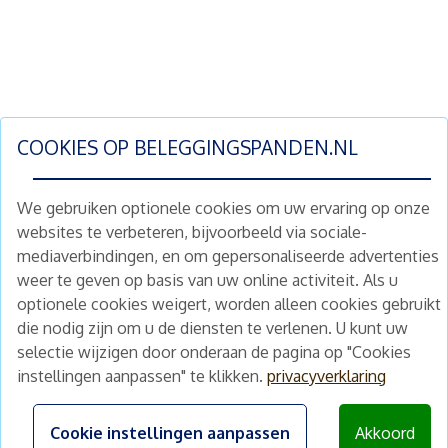
COOKIES OP
BELEGGINGSPANDEN.NL
We gebruiken optionele cookies om uw ervaring op onze
websites te verbeteren, bijvoorbeeld via sociale-
mediaverbindingen, en om gepersonaliseerde advertenties
Schrijf je nu in en ontvang wekelijks ons
weer te geven op basis van uw online activiteit. Als u
nieuwe aanbod vastgoedbeleggingen.
optionele cookies weigert, worden alleen cookies gebruikt
Nieuwsbrief
Abonneren
die nodig zijn om u de diensten te verlenen. U kunt uw
selectie wijzigen door onderaan de pagina op "Cookies
instellingen aanpassen" te klikken.
privacyverklaring
Home
Schimmelstraat 5H
1053 TA Amsterdam
Te koop
Cookie instellingen aanpassen
Akkoord
+31 (0) 30 225 31 12
Nieuws