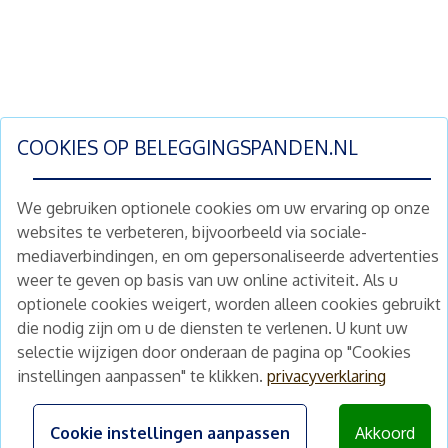
COOKIES OP
BELEGGINGSPANDEN.NL
We gebruiken optionele cookies om uw ervaring op onze
websites te verbeteren, bijvoorbeeld via sociale-
mediaverbindingen, en om gepersonaliseerde advertenties
Schrijf je nu in en ontvang wekelijks ons
weer te geven op basis van uw online activiteit. Als u
nieuwe aanbod vastgoedbeleggingen.
optionele cookies weigert, worden alleen cookies gebruikt
Nieuwsbrief
Abonneren
die nodig zijn om u de diensten te verlenen. U kunt uw
selectie wijzigen door onderaan de pagina op "Cookies
instellingen aanpassen" te klikken.
privacyverklaring
Home
Schimmelstraat 5H
1053 TA Amsterdam
Te koop
Cookie instellingen aanpassen
Akkoord
+31 (0) 30 225 31 12
Nieuws