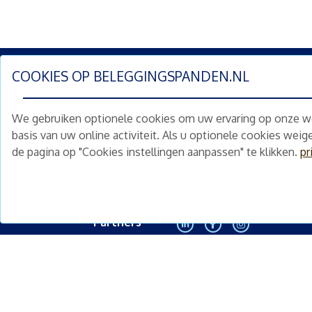
COOKIES OP
BELEGGINGSPANDEN.NL
Schrijf je nu in en ontv
We gebruiken optionele cookies om uw ervaring op onze web
Home
Schimmelstraat 5H
basis van uw online activiteit. Als u optionele cookies wei
1053 TA Amsterdam
de pagina op "Cookies instellingen aanpassen" te klikken.
pr
Te koop
+31 (0) 30 225 31 12
Nieuws
info@beleggingspanden.nl
Diensten
Partners
<
Contact