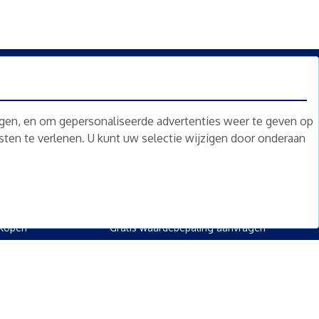
n.
Nieuwsbrief
Abonneren
ngen, en om gepersonaliseerde advertenties weer te geven op
nsten te verlenen. U kunt uw selectie wijzigen door onderaan
oed
Overig
kopen
Diensten
kopen
Gratis waardebepaling
 kopen
Gratis waardebepaling aanvragen
rpand kopen
kopen