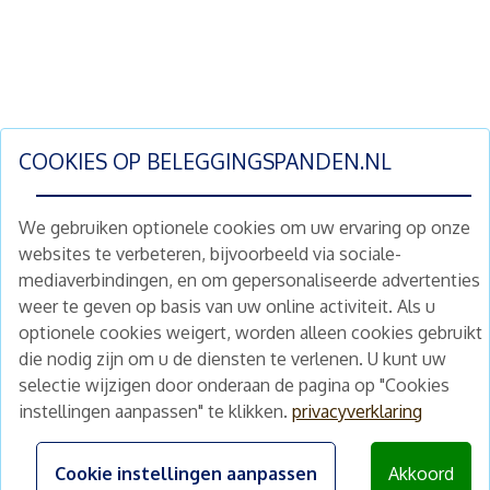
COOKIES OP
BELEGGINGSPANDEN.NL
We gebruiken optionele cookies om uw ervaring op onze
websites te verbeteren, bijvoorbeeld via sociale-
mediaverbindingen, en om gepersonaliseerde advertenties
Schrijf je nu in en ontvang wekelijks ons
weer te geven op basis van uw online activiteit. Als u
nieuwe aanbod vastgoedbeleggingen.
optionele cookies weigert, worden alleen cookies gebruikt
Nieuwsbrief
Abonneren
die nodig zijn om u de diensten te verlenen. U kunt uw
selectie wijzigen door onderaan de pagina op "Cookies
instellingen aanpassen" te klikken.
privacyverklaring
Home
Schimmelstraat 5H
1053 TA Amsterdam
Te koop
Cookie instellingen aanpassen
Akkoord
+31 (0) 30 225 31 12
Nieuws